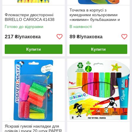
Точилка в корпусі з
Фломастери двосторонні
кумедними кольоровими
BIRELLO CARIOCA 41438
«живими» бульбашками и
PAPER MATE Практичні і
Готово до відправки
В наявності
веселі канцелярське
приладдя
217
89
₴/упаковка
₴/упаковка
Купити
Купити
Яскраві гумові накладки для
олівців і ручок 20 штук PAPER