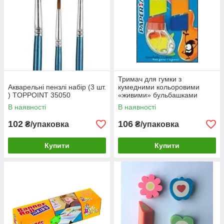
Тримач для гумки з
Акварельні пензлі набір (3 шт.
кумедними кольоровими
) TOPPOINT 35050
«живими» бульбашками
торгової марки PAPER MATE
В наявності
В наявності
102
106
₴/упаковка
₴/упаковка
Купити
Купити