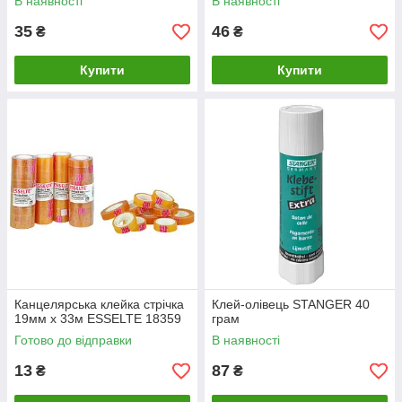
В наявності
В наявності
35
46
₴
₴
Купити
Купити
Канцелярська клейка стрічка
Клей-олівець STANGER 40
19мм х 33м ESSELTE 18359
грам
Готово до відправки
В наявності
13
87
₴
₴