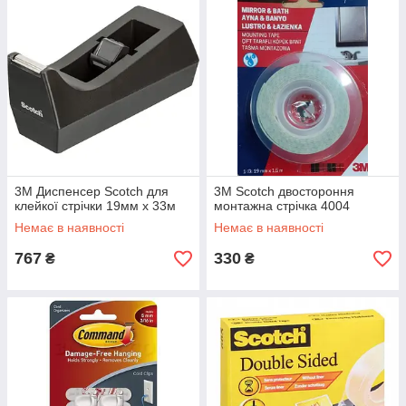
3М Диспенсер Scotch для
3M Scotch двостороння
клейкої стрічки 19мм х 33м
монтажна стрічка 4004
Немає в наявності
Немає в наявності
767
330
₴
₴