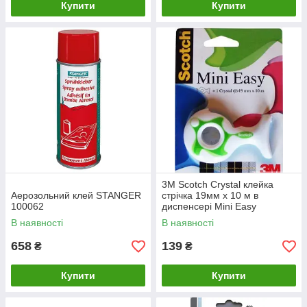
Купити
Купити
3M Scotch Crystal клейка
Аерозольний клей STANGER
стрічка 19мм х 10 м в
100062
диспенсері Mini Easy
В наявності
В наявності
658
139
₴
₴
Купити
Купити