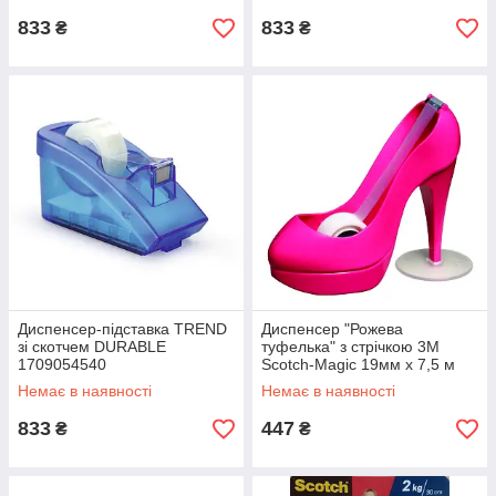
833
833
₴
₴
Диспенсер-підставка TREND
Диспенсер "Рожева
зі скотчем DURABLE
туфелька" з стрічкою 3M
1709054540
Scotch-Magic 19мм х 7,5 м
Немає в наявності
Немає в наявності
833
447
₴
₴