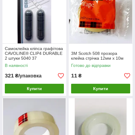
Самоклейка кліпса графітова
CAVOLINE® CLIP4 DURABLE
3M Scotch 508 прозора
2 штуки 5040 37
клейка стрічка 12мм х 10м
В наявності
Готово до відправки
321
11
₴/упаковка
₴
Купити
Купити