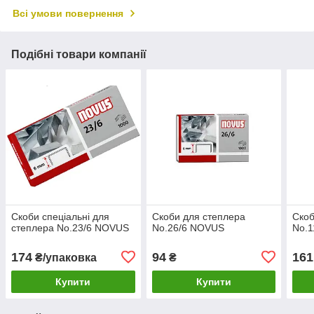
Всі умови повернення
Подібні товари компанії
Скоби спеціальні для
Скоби для степлера
Скоб
степлера No.23/6 NOVUS
No.26/6 NOVUS
No.
174
94
161
₴/упаковка
₴
Купити
Купити