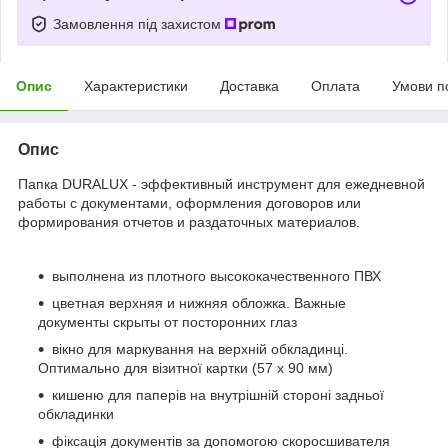
Замовлення під захистом
Опис
Характеристики
Доставка
Оплата
Умови п
Опис
Папка DURALUX - эффективный инструмент для ежедневной
работы с документами, оформления договоров или
формирования отчетов и раздаточных материалов.
выполнена из плотного высококачественного ПВХ
цветная верхняя и нижняя обложка. Важные
документы скрыты от посторонних глаз
вікно для маркування на верхній обкладинці.
Оптимально для візитної картки (57 х 90 мм)
кишеню для паперів на внутрішній стороні задньої
обкладинки
фіксація документів за допомогою скоросшивателя