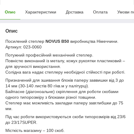
Опис
Характеристики
Доставка
Оплата
Умови п
Опис
Посилений степлер
NOVUS B50
виробництва Німеччини.
Артикул: 023-0060
Потужний професійний механічний степлер.
Повністю виконаний із металу, кожух рукоятки пластиковий –
для зручності використання.
Солідна вага надає степлеру необхідної стійкості при роботі.
Призначений для зшивання блоків паперу заввишки від 3 до
14 мм (30-140 листів 80 г/кв.м у палітурці).
Байпасне (діагоноальне) скріплення для роботи скобами
одного типорозміру з блоками різної товщини.
Степлер має можливість закладки паперу завглибшки до 75
мм.
Під час роботи використовуються скоби типорозмірів від 23/6
до 23/17SUPER.
Місткість магазину – 100 скоб.