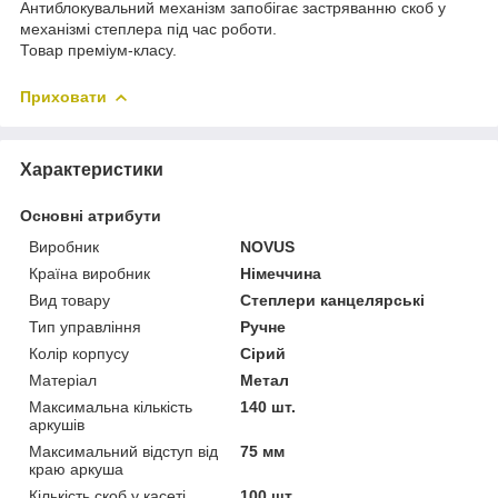
Антиблокувальний механізм запобігає застряванню скоб у
механізмі степлера під час роботи.
Товар преміум-класу.
Приховати
Характеристики
Основні атрибути
Виробник
NOVUS
Країна виробник
Німеччина
Вид товару
Степлери канцелярські
Тип управління
Ручне
Колір корпусу
Сірий
Матеріал
Метал
Максимальна кількість
140 шт.
аркушів
Максимальний відступ від
75 мм
краю аркуша
Кількість скоб у касеті
100 шт.