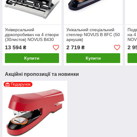
Універсальний
Унікальний спеціальний
Подв
діркопробивач на 4 отвори
степлер NOVUS B 8FC (50
на 4
(30листов) NOVUS B430
аркушів)
NOV
13 594
2 719
2 9
₴
₴
Купити
Купити
Акційні пропозиції та новинки
Подарунок