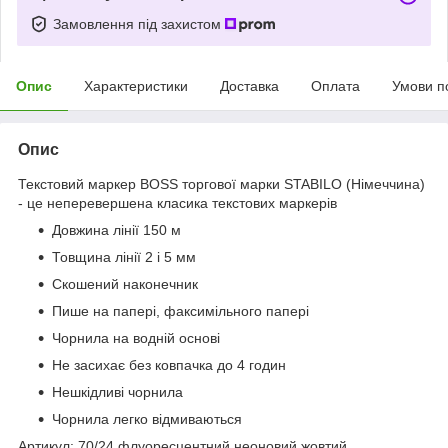
Замовлення під захистом
Опис
Характеристики
Доставка
Оплата
Умови п
Опис
Текстовий маркер BOSS торгової марки STABILO (Німеччина)
- це неперевершена класика текстових маркерів
Довжина лінії 150 м
Товщина лінії 2 і 5 мм
Скошений наконечник
Пише на папері, факсимільного папері
Чорнила на водній основі
Не засихає без ковпачка до 4 годин
Нешкідливі чорнила
Чорнила легко відмиваються
Артикул: 70/24 флуоресцентний неоновий жовтий