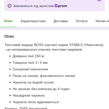
Замовлення під захистом
Опис
Характеристики
Доставка
Оплата
Умови п
Опис
Текстовий маркер BOSS торгової марки STABILO (Німеччина)
- це неперевершена класика текстових маркерів
Довжина лінії 150 м
Товщина лінії 2 і 5 мм
Скошений наконечник
Пише на папері, факсимільного папері
Чорнила на водній основі
Не засихає без ковпачка до 4 годин
Нешкідливі чорнила
Чорнила легко відмиваються
Артикул: 70/55 фіолетовий