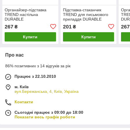
Органайзер-підставка
Підставка-стаканчик
Орга
TREND настільна
TREND для письмового
TREN
DURABLE
приладдя DURABLE
DUR
1701235080
267
201
267
₴
₴
Купити
Купити
Про нас
86% позитивних з 14 відгуків за рік
Працює з 22.10.2010
м. Київ
вул.Бережанська, 4, Київ, Україна
Контакти
Сьогодні працює з 09:00 до 18:00
Показати весь графік роботи