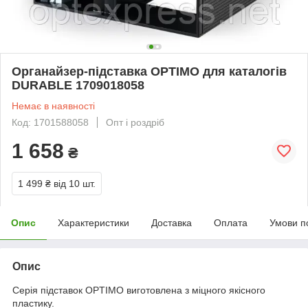
Органайзер-підставка OPTIMO для каталогів
DURABLE 1709018058
Немає в наявності
Код: 1701588058
Опт і роздріб
1 658
₴
1 499 ₴
від 10 шт.
Опис
Характеристики
Доставка
Оплата
Умови п
Опис
Cерія підставок OPTIMO виготовлена з міцного якісного
пластику.