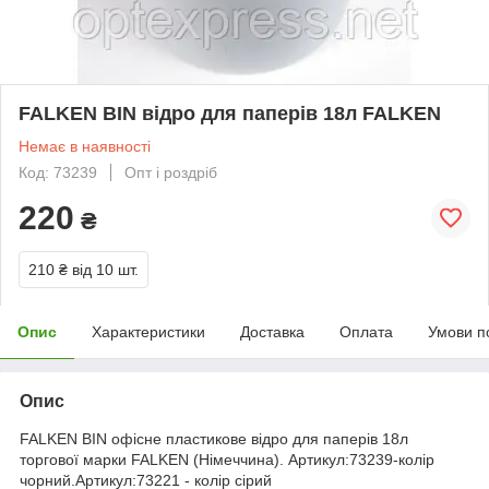
FALKEN BIN відро для паперів 18л FALKEN
Немає в наявності
Код: 73239
Опт і роздріб
220
₴
210 ₴
від 10 шт.
Опис
Характеристики
Доставка
Оплата
Умови п
Опис
FALKEN BIN офісне пластикове відро для паперів 18л
торгової марки FALKEN (Німеччина). Артикул:73239-колір
чорний.Артикул:73221 - колір сірий