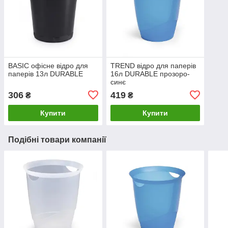
BASIC офісне відро для
TREND відро для паперів
паперів 13л DURABLE
16л DURABLE прозоро-
синє
306
419
₴
₴
Купити
Купити
Подібні товари компанії