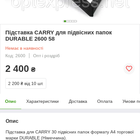
Підставка CARRY для підвісних папок
DURABLE 2600 58
Немає в наявності
Код: 2600
Опт і роздріб
2 400
₴
2 200 ₴
від 10 шт.
Опис
Характеристики
Доставка
Оплата
Умови п
Опис
Підставка для CARRY 30 підвісних папок формату А4 торгової
марки DURABLE (Німеччина).