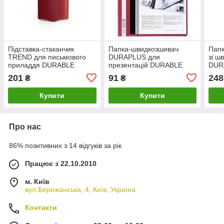
Підставка-стаканчик
Папка-швидкозшивач
Папк
TREND для письмового
DURAPLUS для
зі ш
приладдя DURABLE
презентацій DURABLE
DUR
1701235080
201
91
248
₴
₴
Купити
Купити
Про нас
86% позитивних з 14 відгуків за рік
Працює з 22.10.2010
м. Київ
вул.Бережанська, 4, Київ, Україна
Контакти