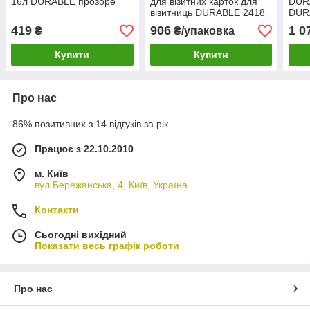
16л DURABLE прозоре
для візитних карток для
DUR
візитниць DURABLE 2418
DURA
шт
419
906
1 0
₴
₴/упаковка
Купити
Купити
Про нас
86% позитивних з 14 відгуків за рік
Працює з 22.10.2010
м. Київ
вул.Бережанська, 4, Київ, Україна
Контакти
Сьогодні вихідний
Показати весь графік роботи
Про нас