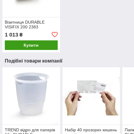
Візитниця DURABLE
VISIFIX 200 2383
1 013
₴
Купити
Подібні товари компанії
TREND відро для паперів
Набір 40 прозорих кишень
Папк