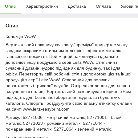
Опис
Характеристики
Доставка
Оплата
Умови п
Опис
Колекція WOW
Вертикальний накопичувач класу "преміум" привертає увагу
завдяки яскравим і стильним кольорів з ефектом металік
глянсового покриття. Цей міцний накопичувач ідеально
доповнює іншу продукцію з серії Leitz WoW. Стильний і
сучасний дизайн чудово підійде як для будинку, так і для
офісу. Перетворіть свій робочий стіл з допомогою цієї та іншої
продукції з серії Leitz WoW. Створений для великих
навантажень і тривалої служби. Отвір-захоплення для легкого
вилучення з полиці. Вертикальний накопичувач шириною 6см
підходить для безпечної зберігання журналів і будь-яких
каталогів. Створіть і роздрукуйте свою власну етикетку онлайн
на сайті www.leitz-easyprint.com
Артикул 52771036 - колір синій металік, 52771001 - білий
металік, 52771023 - рожевий металік, 52771044 -
помаранчевий металік, 52771064 - зелений металік.
Товар преміум класу