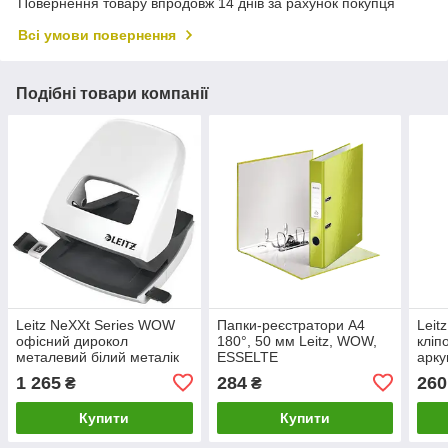
Повернення товару впродовж 14 днів за рахунок покупця
Всі умови повернення
Подібні товари компанії
Leitz NeXXt Series WOW
Папки-реєстратори А4
Leit
офісний дирокол
180°, 50 мм Leitz, WOW,
кліп
металевий білий металік
ESSELTE
арку
1 265
284
260
₴
₴
Купити
Купити