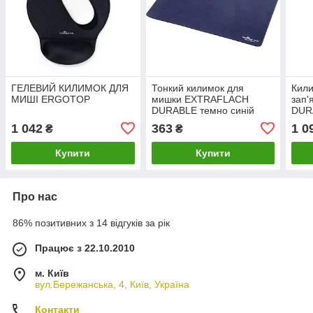
ГЕЛЕВИЙ КИЛИМОК ДЛЯ
Тонкий килимок для
Кили
МИШІ ERGOTOP
мишки EXTRAFLACH
зап'
DURABLE темно синій
DUR
1 042
363
1 0
₴
₴
Купити
Купити
Про нас
86% позитивних з 14 відгуків за рік
Працює з 22.10.2010
м. Київ
вул.Бережанська, 4, Київ, Україна
Контакти