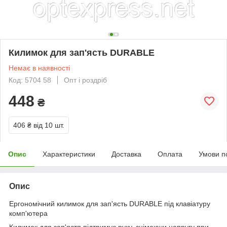
Килимок для зап'ясть DURABLE
Немає в наявності
Код: 5704 58
Опт і роздріб
448
₴
406 ₴
від 10 шт.
Опис
Характеристики
Доставка
Оплата
Умови п
Опис
Ергономічний килимок для зап'ясть DURABLE під клавіатуру
комп'ютера
Килимок для зап'ястя підтримує руку, знімаючи напругу при