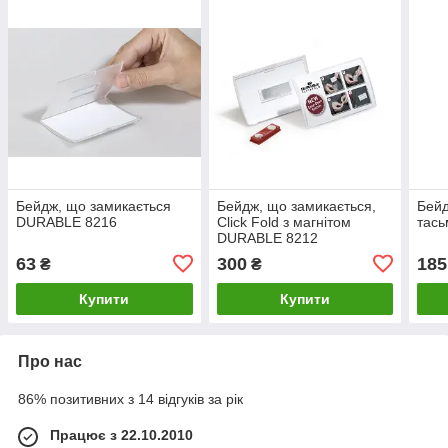
Бейдж, що замикається
Бейдж, що замикається,
Бейд
DURABLE 8216
Click Fold з магнітом
тас
DURABLE 8212
63
300
185
₴
₴
Купити
Купити
Про нас
86% позитивних з 14 відгуків за рік
Працює з 22.10.2010