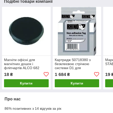
Подібні товари компанії
Магніти офісні для
Картридж S0718380 з
Марк
магнітних дошок і
безклеєвою стрічкою
STAB
фліпчартів ALCO 682
системи D1 для
термопринтерів DYMO 12
18
1 684
19
₴
₴
мм х 5,5 м
Купити
Купити
Про нас
86% позитивних з 14 відгуків за рік