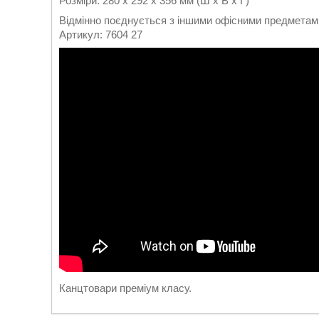
Розміри: 280 x 292 x 356 мм (Ш x В x Г)
Відмінно поєднується з іншими офісними предмета
Артикул: 7604 27
Канцтовари преміум класу.