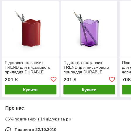
Підставка-стаканчик
Підставка-стаканчик
Підс
TREND для письмового
TREND для письмового
для 
приладдя DURABLE
приладдя DURABLE
чор
1701235080
1701235992
201
201
708
₴
₴
Купити
Купити
Про нас
86% позитивних з 14 відгуків за рік
Працює з 22.10.2010