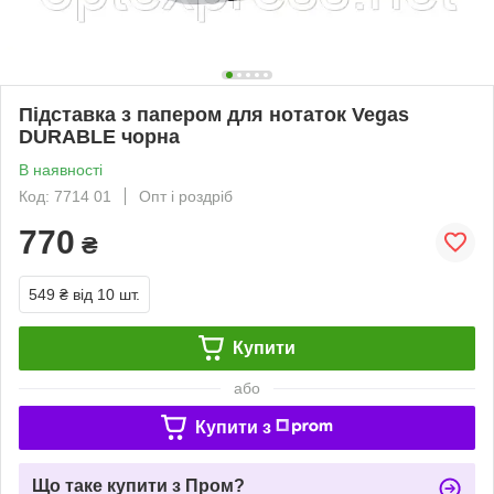
Підставка з папером для нотаток Vegas
DURABLE чорна
В наявності
Код: 7714 01
Опт і роздріб
770
₴
549 ₴
від 10 шт.
Купити
або
Купити з
Що таке купити з Пром?