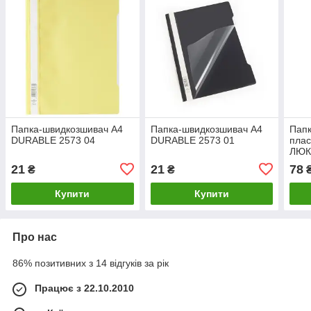
Папка-швидкозшивач А4
Папка-швидкозшивач А4
Пап
DURABLE 2573 04
DURABLE 2573 01
пла
ЛЮК
21
21
78
₴
₴
Купити
Купити
Про нас
86% позитивних з 14 відгуків за рік
Працює з 22.10.2010