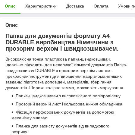
Опис
Характеристики
Доставка
Оплата
Умови п
Опис
Папка для документів формату А4
DURABLE виробництва Німеччини з
прозорим верхом і швидкозшивачем.
Високоякісна тонка пластикова папка-швидкозшивач.
Ідеально підходить для невеликої кількості документів.Папка-
швидкозшивач DURABLE з прозорим верхнім листом -
прекрасний інструмент для вирішення найрізноманітніших
завдань: підготовка доповідей, матеріалів, зберігання
документів. Широка колірна гамма, можливість маркування.
Папка-швидкозшивач з високоякісного поліпропілену
Прозорий верхній лист і кольорова нижня обкладинка
Фіксація перфорованих документів за допомогою
механізму зшиває
Планка для захисту документів від випадкового
розриву