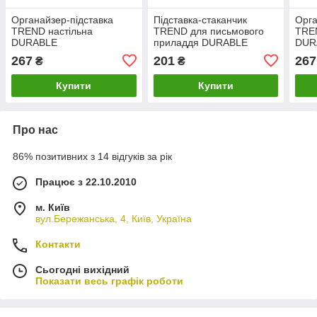
Органайзер-підставка
Підставка-стаканчик
Орга
TREND настільна
TREND для письмового
TREN
DURABLE
приладдя DURABLE
DUR
1701235080
267
201
267
₴
₴
Купити
Купити
Про нас
86% позитивних з 14 відгуків за рік
Працює з 22.10.2010
м. Київ
вул.Бережанська, 4, Київ, Україна
Контакти
Сьогодні вихідний
Показати весь графік роботи