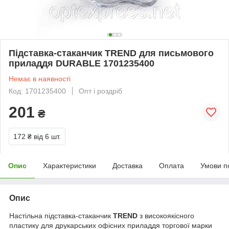
Підставка-стаканчик TREND для письмового
приладдя DURABLE 1701235400
Немає в наявності
Код: 1701235400
Опт і роздріб
201
₴
172 ₴
від 6 шт.
Опис
Характеристики
Доставка
Оплата
Умови п
Опис
Настільна підставка-стаканчик
TREND
з високоякісного
пластику для друкарських офісних приладдя торгової марки