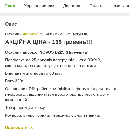
Опис
Характеристики
Доставка
Оплата
Умови п
Опис
Офісний
дирокол
NOVUS В225 (25 аркушів)
АКЦІЙНА ЦІНА - 185 гривень!!!
Офісний дирокол
NOVUS В225
(Німеччина).
Перфорує до 25 аркушів паперу щільністю 80г/м2,
міцна металева конструкція, покрита пластиком.
Відстань між отворами 80 мм.
Вага 350г.
Оснащений DIN-рейсшини (лінійкою форматів) для точної
перфорації, відрізняється простотою, зручністю в обігу,
компактний.
Товар преміум-класу.
Кольори: синій, чорний, червоний, сірий, зелений.
Приховати